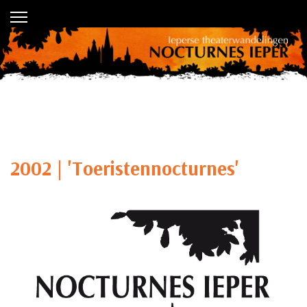
2002 | 'Toeristennocturnes'